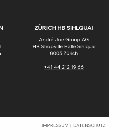
N
ZÜRICH HB SIHLQUAI
André Joe Group AG
1
HB Shopville Halle Sihlquai
n
8005 Zürich
+41 44 212 19 66
IMPRESSUM
|
DATENSCHUTZ