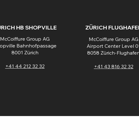
RICH HB SHOPVILLE
ZÜRICH FLUGHAFE
McCoiffure Group AG
McCoiffure Group AG
opville Bahnhofpassage
Airport Center Level 0
8001 Zürich
8058 Zürich-Flughafe
+41 44 212 32 32
+41 43 816 32 32