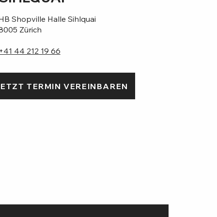
HB Shopville Halle Sihlquai
8005 Zürich
+41 44 212 19 66
ETZT TERMIN VEREINBAREN